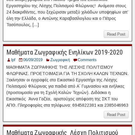
Εργαστηρίου της Λέσχης Πολιτισμού Φλώρινας! Ανάμεσα στους
24 διακριθέντες, που ξεχώρισαν μεταξύ χιλιάδων υποψηφίων απ’
όλη την Ελλάδα, ο Αντώνης Καραβασίλογλου και ο Πέτρος
Τασόπουλος, […]
Read Post
Μαθήματα Ζωγραφικής Eνηλίκων 2019-2020
lpf
06/09/2019
Ζωγραφική
Comments
ΜΑΘΗΜΑΤΑ ΖΩΓΡΑΦΙΚΗΣ ΤΗΣ ΛΕΣΧΗΣ ΠΟΛΙΤΙΣΜΟΥ
ΦΛΩΡΙΝΑΣ. ΠΡΟΕΤΟΙΜΑΣΙΑ ΓΙΑ ΤΗ ΣΧΟΛΗ ΚΑΛΩΝ ΤΕΧΝΩΝ.
Ξεκίνησαν οι εγγραφές στο Εικαστικό Εργαστήρι της Λέσχης
Πολιτισμού Φλώρινας για παιδιά από Α΄ Γυμνασίου και ενήλικες
(προετοιμασία για τη Σχολή Καλών Τεχνών). Διδάσκει η
Εικαστικός Άννα Γαζέα, αριστούχος απόφοιτη της ΣΚΤ του
ΑΠΘ. Πληροφορίες στα τηλέφωνα: 6945822381 και 2385046963
Read Post
Μαθήματα Ζωγραφικής_Λέσχη Πολιτισμού