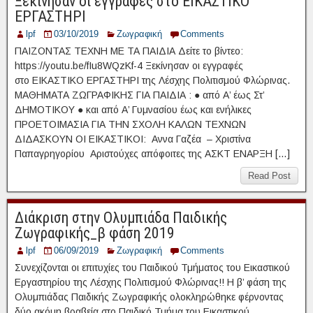
Ξεκίνησαν οι εγγραφές στο ΕΙΚΑΣΤΙΚΟ
ΕΡΓΑΣΤΗΡΙ
lpf
03/10/2019
Ζωγραφική
Comments
ΠΑΙΖΟΝΤΑΣ ΤΕΧΝΗ ΜΕ ΤΑ ΠΑΙΔΙΑ Δείτε το βίντεο:
https://youtu.be/fIu8WQzKf-4 Ξεκίνησαν οι εγγραφές
στο ΕΙΚΑΣΤΙΚΟ ΕΡΓΑΣΤΗΡΙ της Λέσχης Πολιτισμού Φλώρινας.
ΜΑΘΗΜΑΤΑ ΖΩΓΡΑΦΙΚΗΣ ΓΙΑ ΠΑΙΔΙΑ : ● από Α’ έως Στ’
ΔΗΜΟΤΙΚΟΥ ● και από Α’ Γυμνασίου έως και ενήλικες
ΠΡΟΕΤΟΙΜΑΣΙΑ ΓΙΑ ΤΗΝ ΣΧΟΛΗ ΚΑΛΩΝ ΤΕΧΝΩΝ
ΔΙΔΑΣΚΟΥΝ ΟΙ ΕΙΚΑΣΤΙΚΟΙ: Αννα Γαζέα – Χριστίνα
Παπαγρηγορίου Αριστούχες απόφοιτες της ΑΣΚΤ ΕΝΑΡΞΗ […]
Read Post
Διάκριση στην Ολυμπιάδα Παιδικής
Ζωγραφικής_β φάση 2019
lpf
06/09/2019
Ζωγραφική
Comments
Συνεχίζονται οι επιτυχίες του Παιδικού Τμήματος του Εικαστικού
Εργαστηρίου της Λέσχης Πολιτισμού Φλώρινας!! Η β’ φάση της
Ολυμπιάδας Παιδικής Ζωγραφικής ολοκληρώθηκε φέρνοντας
δύο ακόμη βραβεία στο Παιδικό Τμήμα του Εικαστικού