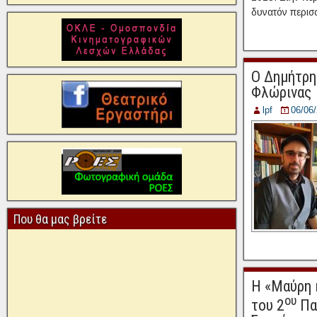
δυνατόν περισσ
Ο Δημήτρη
Φλώρινας
lpf
06/06
Που θα μας βρείτε
Η «Μαύρη 
ου
του 2
Πα