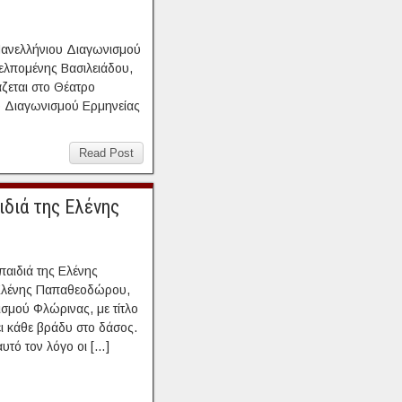
Πανελλήνιου Διαγωνισμού
λπομένης Βασιλειάδου,
ζεται στο Θέατρο
υ Διαγωνισμού Ερμηνείας
Read Post
ιδιά της Ελένης
παιδιά της Ελένης
 Ελένης Παπαθεοδώρου,
σμού Φλώρινας, με τίτλο
ι κάθε βράδυ στο δάσος.
αυτό τον λόγο οι […]