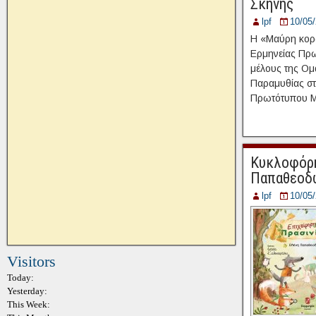
Σκηνής
lpf
10/05
Η «Μαύρη κορδ
Ερμηνείας Πρω
μέλους της Ομ
Παραμυθίας στ
Πρωτότυπου Μ
Κυκλοφόρησ
Παπαθεοδ
lpf
10/05
Visitors
Today:
Yesterday:
This Week: