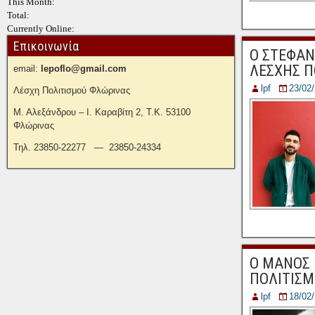
This Month:
Total:
Currently Online:
Επικοινωνία
Ο ΣΤΕΦΑΝ
ΛΕΣΧΗΣ Π
email:
lepoflo@gmail.com
lpf
23/02
Λέσχη Πολιτισμού Φλώρινας
Μ. Αλεξάνδρου – Ι. Καραβίτη 2, Τ.Κ. 53100
Φλώρινας
Τηλ. 23850-22277 — 23850-24334
Ο ΜΑΝΟΣ 
ΠΟΛΙΤΙΣΜ
lpf
18/02