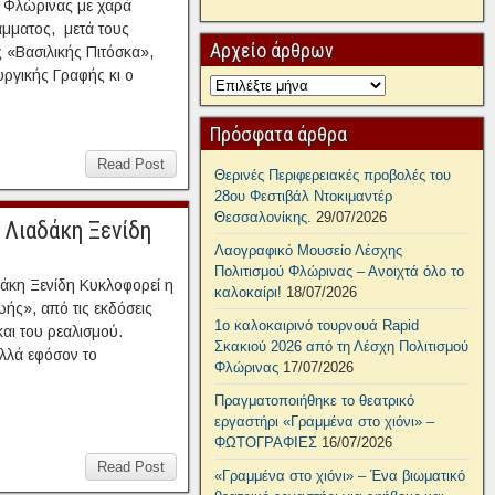
 Φλώρινας με χαρά
άμματος, μετά τους
Αρχείο άρθρων
 «Βασιλικής Πιτόσκα»,
ργικής Γραφής κι ο
Πρόσφατα άρθρα
Read Post
Θερινές Περιφερειακές προβολές του
28ου Φεστιβάλ Ντοκιμαντέρ
Θεσσαλονίκης.
29/07/2026
 Λιαδάκη Ξενίδη
Λαογραφικό Μουσείο Λέσχης
Πολιτισμού Φλώρινας – Ανοιχτά όλο το
δάκη Ξενίδη Κυκλοφορεί η
καλοκαίρι!
18/07/2026
ωής», από τις εκδόσεις
1ο καλοκαιρινό τουρνουά Rapid
αι του ρεαλισμού.
Σκακιού 2026 από τη Λέσχη Πολιτισμού
αλλά εφόσον το
Φλώρινας
17/07/2026
Πραγματοποιήθηκε το θεατρικό
εργαστήρι «Γραμμένα στο χιόνι» –
ΦΩΤΟΓΡΑΦΙΕΣ
16/07/2026
Read Post
«Γραμμένα στο χιόνι» – Ένα βιωματικό