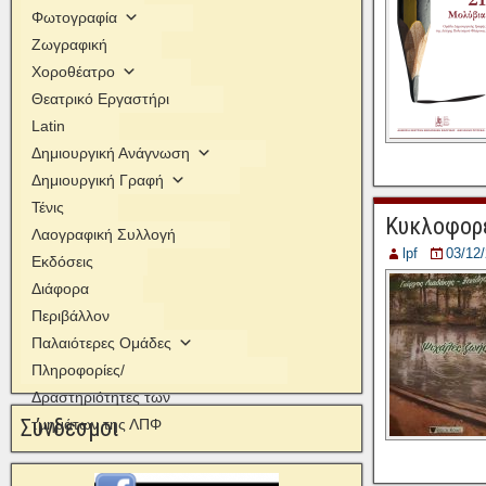
Φωτογραφία
Ζωγραφική
Χοροθέατρο
Θεατρικό Εργαστήρι
Latin
Δημιουργική Ανάγνωση
Δημιουργική Γραφή
Τένις
Κυκλοφορε
Λαογραφική Συλλογή
lpf
03/12
Εκδόσεις
Διάφορα
Περιβάλλον
Παλαιότερες Ομάδες
Πληροφορίες/
Δραστηριότητες των
Σύνδεσμοι
τμημάτων της ΛΠΦ