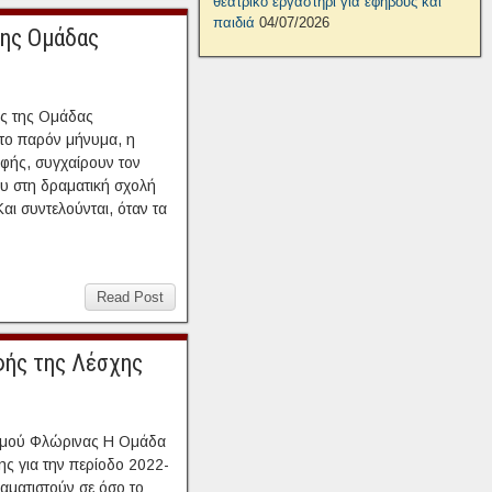
θεατρικό εργαστήρι για εφήβους και
παιδιά
04/07/2026
της Ομάδας
ς της Ομάδας
το παρόν μήνυμα, η
φής, συγχαίρουν τον
υ στη δραματική σχολή
αι συντελούνται, όταν τα
Read Post
φής της Λέσχης
σμού Φλώρινας Η Ομάδα
ς για την περίοδο 2022-
ραματιστούν σε όσο το