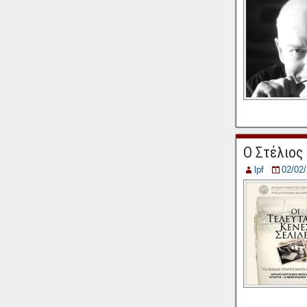
Ο Στέλιος
lpf
02/02