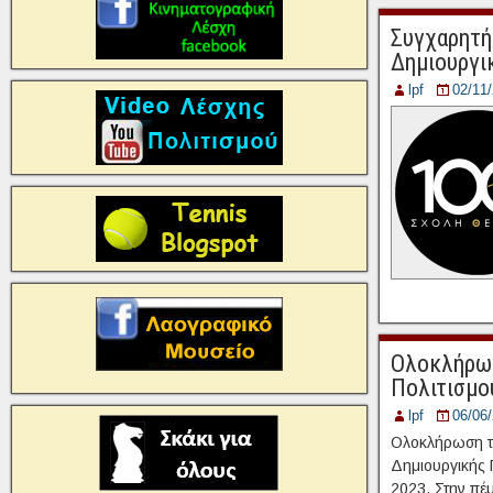
Συγχαρητή
Δημιουργι
lpf
02/11
Ολοκλήρωσ
Πολιτισμο
lpf
06/06
Ολοκλήρωση τ
Δημιουργικής 
2023. Στην πέμ