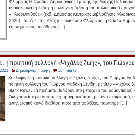
Φλώρινας Η Ομάδας Δημιουργικής Γραφής της Λέσχης Πολιτισμού
ανακοινώνει τη δεύτερη συλλογική έκδοση του πολιτισμικού προγρ
«Φλωρινανθούς» (εκδ. Δημόσιας Κεντρικής Βιβλιοθήκης Φλώρινας
2020). Το Δ.Σ. της Λέσχης Πολιτισμού Φλώρινας, η Ομάδα Δημιου
επιστημονικός υπεύθυνος […]
ί η ποιητική συλλογή «Ψιχάλες ζωής», του Γιώργου
/2023
Δημιουργική Γραφή
Comments
Κυκλοφορεί η ποιητική συλλογή «Ψιχάλες ζωής», του Γιώργου Λια
ποιητική συλλογή του Γιώργου Λιαδάκη Ξενίδη, με τίτλο «Ψιχάλες ζ
Black Rows. Τα ποιήματα βαδίζουν στο μεταίχμιο του ρομαντισμού κ
Σκιαγραφείται μια δυστοπική πραγματικότητα, με τόνο πεσιμισμού, 
αναγνωστικό κοινό διαβάσει πίσω από τις λέξεις, παρατηρεί […]