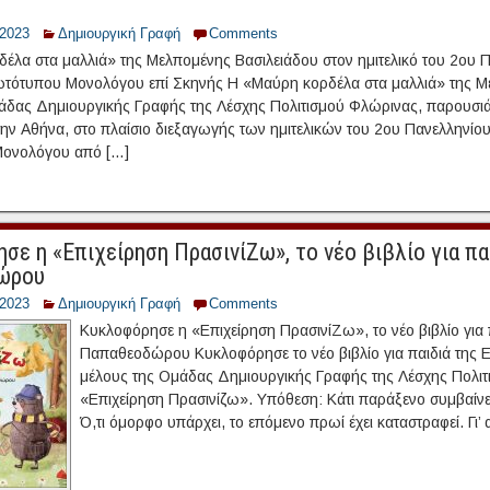
/2023
Δημιουργική Γραφή
Comments
έλα στα μαλλιά» της Μελπομένης Βασιλειάδου στον ημιτελικό του 2ου 
τότυπου Μονολόγου επί Σκηνής Η «Μαύρη κορδέλα στα μαλλιά» της Με
άδας Δημιουργικής Γραφής της Λέσχης Πολιτισμού Φλώρινας, παρουσιά
ην Αθήνα, στο πλαίσιο διεξαγωγής των ημιτελικών του 2ου Πανελληνίο
ονολόγου από […]
ε η «Επιχείρηση ΠρασινίΖω», το νέο βιβλίο για πα
ώρου
/2023
Δημιουργική Γραφή
Comments
Κυκλοφόρησε η «Επιχείρηση ΠρασινίΖω», το νέο βιβλίο για 
Παπαθεοδώρου Κυκλοφόρησε το νέο βιβλίο για παιδιά της
μέλους της Ομάδας Δημιουργικής Γραφής της Λέσχης Πολιτι
«Επιχείρηση Πρασινίζω». Υπόθεση: Κάτι παράξενο συμβαίνε
Ό,τι όμορφο υπάρχει, το επόμενο πρωί έχει καταστραφεί. Γι’ 