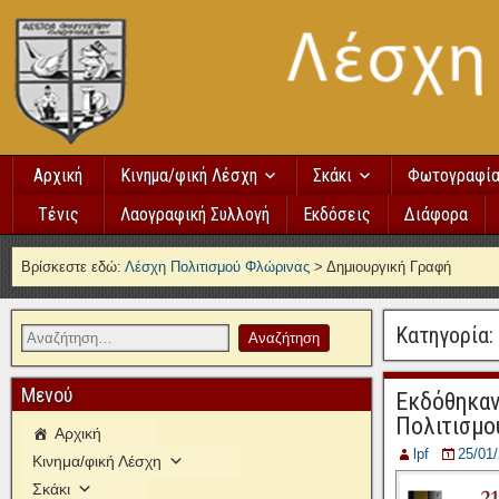
Αρχική
Κινημα/φική Λέσχη
Σκάκι
Φωτογραφί
Τένις
Λαογραφική Συλλογή
Εκδόσεις
Διάφορα
Βρίσκεστε εδώ:
Λέσχη Πολιτισμού Φλώρινας
>
Δημιουργική Γραφή
Κατηγορία:
Μενού
Εκδόθηκαν
Πολιτισμο
Αρχική
lpf
25/01
Κινημα/φική Λέσχη
Σκάκι