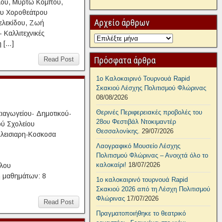
λου, Μυρτώ Κόμπου,
ου Χοροθεάτρου
Αρχείο άρθρων
δελεκίδου, Ζωή
 Καλλιτεχνικές
 […]
Πρόσφατα άρθρα
Read Post
1ο Καλοκαιρινό Τουρνουά Rapid
Σκακιού Λέσχης Πολιτισμού Φλώρινας
08/08/2026
Θερινές Περιφερειακές προβολές του
ιαγωγείου- Δημοτικού-
28ου Φεστιβάλ Ντοκιμαντέρ
ύ Σχολείου
Θεσσαλονίκης.
29/07/2026
Κλεισιαρη-Κοσκοσα
Λαογραφικό Μουσείο Λέσχης
ίας:
Πολιτισμού Φλώρινας – Ανοιχτά όλο το
καλοκαίρι!
18/07/2026
ή Τραϊανοπούλου
 μαθημάτων: 8
1ο καλοκαιρινό τουρνουά Rapid
Σκακιού 2026 από τη Λέσχη Πολιτισμού
Φλώρινας
17/07/2026
Read Post
Πραγματοποιήθηκε το θεατρικό