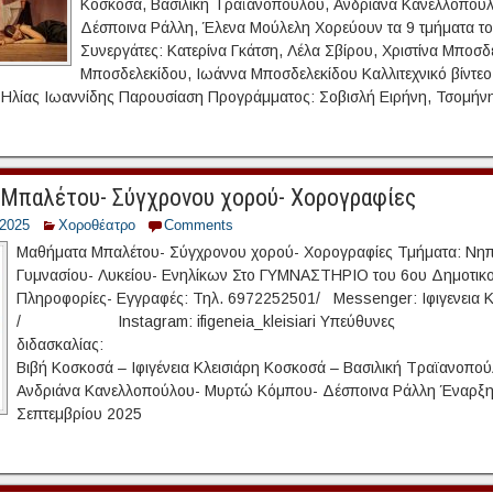
Κοσκοσά, Βασιλική Τραϊανοπούλου, Ανδριάνα Κανελλοπού
Δέσποινα Ράλλη, Έλενα Μούλελη Χορεύουν τα 9 τμήματα τ
Συνεργάτες: Κατερίνα Γκάτση, Λέλα Σβίρου, Χριστίνα Μποσ
Μποσδελεκίδου, Ιωάννα Μποσδελεκίδου Καλλιτεχνικό βίντεο-
Ηλίας Ιωαννίδης Παρουσίαση Προγράμματος: Σοβισλή Ειρήνη, Τσομήνη
Μπαλέτου- Σύγχρονου χορού- Χορογραφίες
/2025
Χοροθέατρο
Comments
Μαθήματα Μπαλέτου- Σύγχρονου χορού- Χορογραφίες Τμήματα: Νηπ
Γυμνασίου- Λυκείου- Ενηλίκων Στο ΓΥΜΝΑΣΤΗΡΙΟ του 6ου Δημοτικο
Πληροφορίες- Εγγραφές: Τηλ. 6972252501/ Messenger: Ιφιγενεια 
/ Instagram: ifigeneia_kleisiari Υπεύθυνες
διδασκαλ
Βιβή Κοσκοσά – Ιφιγένεια Κλεισιάρη Κοσκοσά – Βασιλικ
Ανδριάνα Κανελλοπούλου- Μυρτώ Κόμπου- Δέσποινα Ράλλη Έναρξη
Σεπτεμβρίου 2025