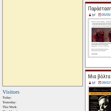
Παράστασ
lpf
05/05
Μια βόλτα
lpf
08/02
Visitors
Today:
Yesterday:
This Week: