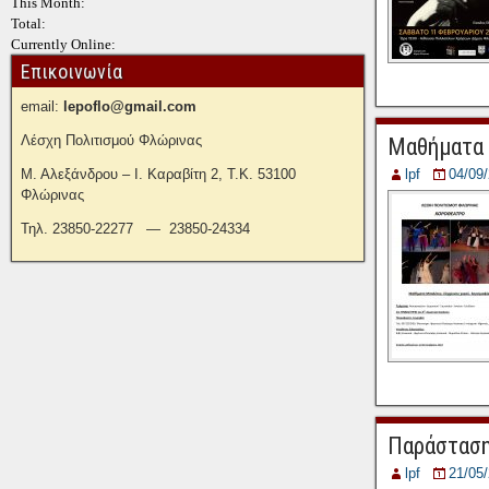
This Month:
Total:
Currently Online:
Επικοινωνία
email:
lepoflo@gmail.com
Λέσχη Πολιτισμού Φλώρινας
Μαθήματα 
Μ. Αλεξάνδρου – Ι. Καραβίτη 2, Τ.Κ. 53100
lpf
04/09
Φλώρινας
Τηλ. 23850-22277 — 23850-24334
Παράστασ
lpf
21/05