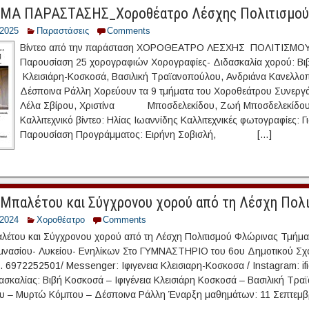
Α ΠΑΡΑΣΤΑΣΗΣ_Χοροθέατρο Λέσχης Πολιτισμού
/2025
Παραστάσεις
Comments
Βίντεο από την παράσταση ΧΟΡΟΘΕΑΤΡΟ ΛΕΣΧΗΣ ΠΟΛΙΤΙΣΜ
Παρουσίαση 25 χορογραφιών Χορογραφίες- Διδασκαλία χορού: Βιβ
Κλεισιάρη-Κοσκοσά, Βασιλική Τραϊανοπούλου, Ανδριάνα Κανελλ
Δέσποινα Ράλλη Χορεύουν τα 9 τμήματα του Χοροθεάτρου Συνεργάτ
Λέλα Σβίρου, Χριστίνα Μποσδελεκίδου, Ζωή Μποσδελεκίδου,
Καλλιτεχνικό βίντεο: Ηλίας Ιωαννίδης Καλλιτεχνικές φωτογραφίες: 
Παρουσίαση Προγράμματος: Ειρήνη Σοβισλή, […]
Μπαλέτου και Σύγχρονου χορού από τη Λέσχη Πολ
/2024
Χοροθέατρο
Comments
έτου και Σύγχρονου χορού από τη Λέσχη Πολιτισμού Φλώρινας Τμήμα
μνασίου- Λυκείου- Ενηλίκων Στο ΓΥΜΝΑΣΤΗΡΙΟ του 6ου Δημοτικού Σχ
 6972252501/ Messenger: Ιφιγενεια Κλεισιαρη-Κοσκοσα / Instagram: ifig
ασκαλίας: Βιβή Κοσκοσά – Ιφιγένεια Κλεισιάρη Κοσκοσά – Βασιλική Τρ
υ – Μυρτώ Κόμπου – Δέσποινα Ράλλη Έναρξη μαθημάτων: 11 Σεπτεμβρ