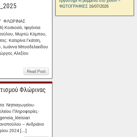
εργαστήρι «Γραμμένα στο χιόνι» –
_2025
ΦΩΤΟΓΡΑΦΙΕΣ
16/07/2026
ΟΥ ΦΛΩΡΙΝΑΣ
ή Κοσκοσά, Ιφιγένεια
οπούλου, Μυρτώ Κόμπου,
ες: Κατερίνα Γκάτση,
 Ιωάννα Μποσδελεκίδου
Γιώργος Αλεξίου
Read Post
ιτισμού Φλώρινας
τα: Νηπιαγωγείου-
ολείου Πληροφορίες-
eneia_kleisiari
αϊανοπούλου – Ανδριάνα
ίου 2024 […]