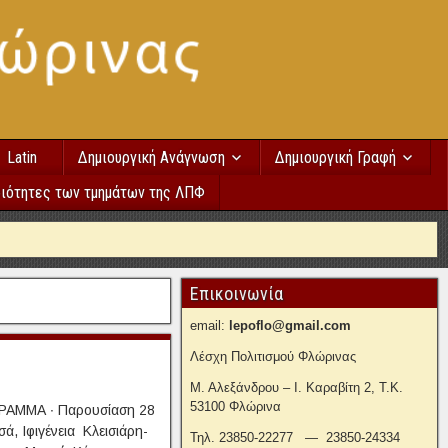
Latin
Δημιουργική Ανάγνωση
Δημιουργική Γραφή
ιότητες των τμημάτων της ΛΠΦ
Επικοινωνία
email:
lepoflo@gmail.com
Λέσχη Πολιτισμού Φλώρινας
Μ. Αλεξάνδρου – Ι. Καραβίτη 2, Τ.Κ.
53100 Φλώρινα
ΜΜΑ ∙ Παρουσίαση 28
, Ιφιγένεια Κλεισιάρη-
Τηλ. 23850-22277 — 23850-24334