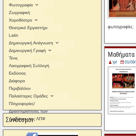
Φωτογραφία
Ζωγραφική
Χοροθέατρο
φωτογραφίες: 
Θεατρικό Εργαστήρι
Latin
Δημιουργική Ανάγνωση
Δημιουργική Γραφή
Μαθήματα 
Τένις
lpf
01/09
Λαογραφική Συλλογή
Εκδόσεις
Διάφορα
Περιβάλλον
Παλαιότερες Ομάδες
Πληροφορίες/
Δραστηριότητες των
Σύνδεσμοι
τμημάτων της ΛΠΦ