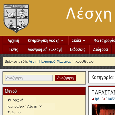
Αρχική
Κινημα/φική Λέσχη
Σκάκι
Φωτογραφί
Τένις
Λαογραφική Συλλογή
Εκδόσεις
Διάφορα
Βρίσκεστε εδώ:
Λέσχη Πολιτισμού Φλώρινας
>
Χοροθέατρο
Κατηγορία:
Μενού
ΠΑΡΑΣΤΑ
lpf
21/05
Αρχική
Κινημα/φική Λέσχη
Σκάκι