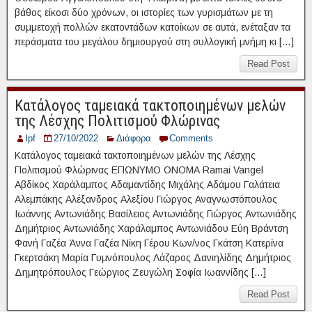
βάθος είκοσι δύο χρόνων, οι ιστορίες των γυρισμάτων με τη
συμμετοχή πολλών εκατοντάδων κατοίκων σε αυτά, ενέταξαν τα
περάσματα του μεγάλου δημιουργού στη συλλογική μνήμη κι […]
Read Post
Κατάλογος ταμειακά τακτοποιημένων μελών
της Λέσχης Πολιτισμού Φλώρινας
lpf
27/10/2022
Διάφορα
Comments
Κατάλογος ταμειακά τακτοποιημένων μελών της Λέσχης
Πολιτισμού Φλώρινας ΕΠΩΝΥΜΟ ΟΝΟΜΑ Ramai Vangel
Αβδίκος Χαράλαμπος Αδαμαντίδης Μιχάλης Αδάμου Γαλάτεια
Αλεμπάκης Αλέξανδρος Αλεξίου Γιώργος Αναγνωστόπουλος
Ιωάννης Αντωνιάδης Βασίλειος Αντωνιάδης Γιώργος Αντωνιάδης
Δημήτριος Αντωνιάδης Χαράλαμπος Αντωνιάδου Εύη Βράντση
Φανή Γαζέα Άννα Γαζέα Νίκη Γέρου Κων/νος Γκάτση Κατερίνα
Γκερτσάκη Μαρία Γυμνόπουλος Λάζαρος Δανιηλίδης Δημήτριος
Δημητρόπουλος Γεώργιος Ζευγώλη Σοφία Ιωαννίδης […]
Read Post