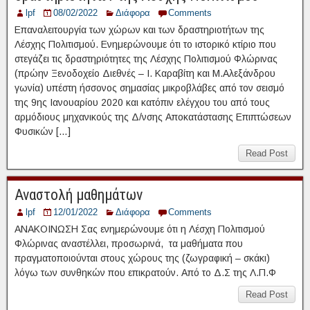
lpf
08/02/2022
Διάφορα
Comments
Επαναλειτουργία των χώρων και των δραστηριοτήτων της
Λέσχης Πολιτισμού. Ενημερώνουμε ότι το ιστορικό κτίριο που
στεγάζει τις δραστηριότητες της Λέσχης Πολιτισμού Φλώρινας
(πρώην Ξενοδοχείο Διεθνές – Ι. Καραβίτη και Μ.Αλεξάνδρου
γωνία) υπέστη ήσσονος σημασίας μικροβλάβες από τον σεισμό
της 9ης Ιανουαρίου 2020 και κατόπιν ελέγχου του από τους
αρμόδιους μηχανικούς της Δ/νσης Αποκατάστασης Επιπτώσεων
Φυσικών […]
Read Post
Αναστολή μαθημάτων
lpf
12/01/2022
Διάφορα
Comments
ΑΝΑΚΟΙΝΩΣΗ Σας ενημερώνουμε ότι η Λέσχη Πολιτισμού
Φλώρινας αναστέλλει, προσωρινά, τα μαθήματα που
πραγματοποιούνται στους χώρους της (ζωγραφική – σκάκι)
λόγω των συνθηκών που επικρατούν. Από το Δ.Σ της Λ.Π.Φ
Read Post