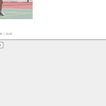
26 — 21:07
t