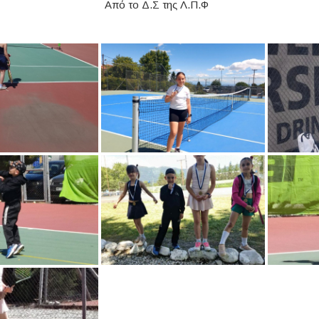
το Δ.Σ της Λ.Π.Φ