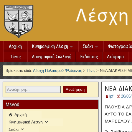
Αρχική
Κινημα/φική Λέσχη
Σκάκι
Φωτογραφί
Τένις
Λαογραφική Συλλογή
Εκδόσεις
Διάφορα
Βρίσκεστε εδώ:
Λέσχη Πολιτισμού Φλώρινας
>
Τένις
>
ΝΕΑ ΔΙΑΚΡΙΣΗ 
ΝΕΑ ΔΙΑ
lpf
20/05
Μενού
ΠΛΟΥΣΙΑ ΔΡ
ΑΥΤΟ ΤΟ ΣΑ
Αρχική
ΜΑΡΣΕΛΟΥ 
Κινημα/φική Λέσχη
Σκάκι
Το Σαββατοκύ