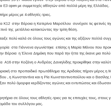
 Ε3 open με συμμετοχές αθλητών από πολλά μέρη της Ελλάδας.
πήρε μέρος με 4 αθλητές-τριες.
α Κ12 στην Βέροια η Κατερίνα Μαρσέλου συνέχισε τις φετινές της
τινό της μετάλλιο κατακτώντας την τρίτη θέση.
παιξε πολύ καλά σε όλους τους αγώνες και της αξίζουν πολλά συγ
τηγορία στα Γιάννενα αγωνίστηκε επίσης η Μαρία Μάνου που προκ
την Βέροια η Έλενα Δημάκη που παρά την ήττα της έκανε μια πολ
ία Α16 στην Κοζάνη ο Ανδρέας Δανιηλίδης προκρίθηκε στην καλύτ
υριακή στο προπαιδικό πρωτάθλημα της Αριδαίας πήραν μέρος η Μ
δου , η Κωνσταντίνα και η Ρία Κωνσταντινοπούλου και ο Βασίλης 
ιξαν πολύ όμορφα κερδίζοντας αγώνες και εντυπώσεις και έδωσαν
τήρια σε όλους τους αθλητές-τριες για τις επιτυχίες τους, στους γ
ομάδα του συλλόγου μας.