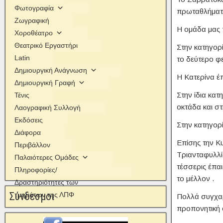
Φωτογραφία
πρωταθλήματα
Ζωγραφική
Η ομάδα μας 
Χοροθέατρο
Θεατρικό Εργαστήρι
Στην κατηγορί
Latin
το δεύτερο φε
Δημιουργική Ανάγνωση
Η Κατερίνα έ
Δημιουργική Γραφή
Στην ίδια κα
Τένις
οκτάδα και σ
Λαογραφική Συλλογή
Εκδόσεις
Στην κατηγορ
Διάφορα
Επίσης την Κ
Περιβάλλον
Τριανταφυλλί
Παλαιότερες Ομάδες
τέσσερις έπα
Πληροφορίες/
το μέλλον .
Δραστηριότητες των
Σύνδεσμοι
τμημάτων της ΛΠΦ
Πολλά συγχαρη
προπονητική 