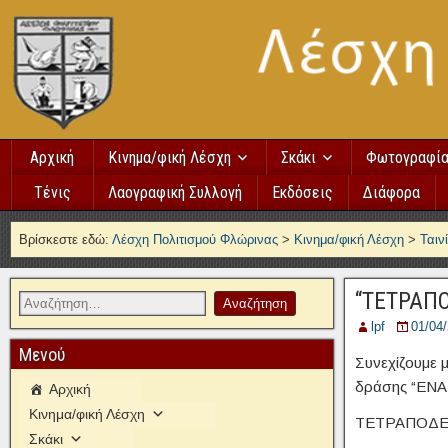
Αρχική
Κινημα/φική Λέσχη
Σκάκι
Φωτογραφί
Τένις
Λαογραφική Συλλογή
Εκδόσεις
Διάφορα
Βρίσκεστε εδώ:
Λέσχη Πολιτισμού Φλώρινας
>
Κινημα/φική Λέσχη
>
Ταιν
“ΤΕΤΡΑΠ
lpf
01/04
Μενού
Συνεχίζουμε 
δράσης “ΕΝ
Αρχική
Κινημα/φική Λέσχη
ΤΕΤΡΑΠΟΔΕΣ
Σκάκι