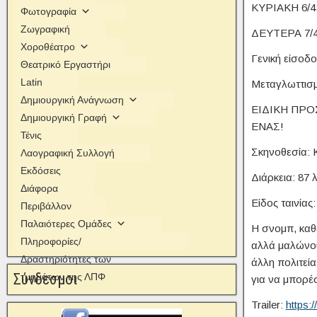
ΚΥΡΙΑΚΗ 6/4:
Φωτογραφία
Ζωγραφική
ΔΕΥΤΕΡΑ 7/4:
Χοροθέατρο
Γενική είσοδ
Θεατρικό Εργαστήρι
Latin
Μεταγλωττισ
Δημιουργική Ανάγνωση
ΕΙΔΙΚΗ ΠΡΟ
Δημιουργική Γραφή
ΕΝΑΣ!
Τένις
Σκηνοθεσία: 
Λαογραφική Συλλογή
Εκδόσεις
Διάρκεια: 87 
Διάφορα
Είδος ταινίας
Περιβάλλον
Παλαιότερες Ομάδες
Η σνομπ, καθα
Πληροφορίες/
αλλά μαλώνου
Δραστηριότητες των
άλλη πολιτεία
Σύνδεσμοι
τμημάτων της ΛΠΦ
για να μπορέ
Trailer:
https