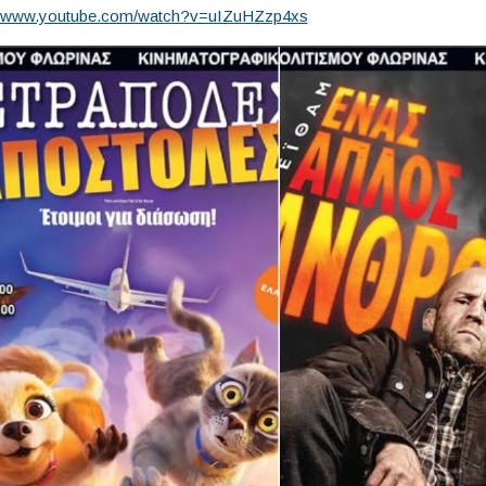
://www.youtube.com/watch?v=uIZuHZzp4xs