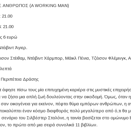
Σ ΑΝΘΡΩΠΟΣ (A WORKING MAN)
 21.00
 21.00
ος 6 ευρώ
τέιβιντ Άγιερ.
ισον Στέιθαμ, Ντέιβιντ Χάρμπορ, Μάικλ Πένια, Τζέισον Φλέμινγκ, Α
 λεπτά
: Περιπέτεια Δράσης
 άφησε πίσω τους μία επιτυχημένη καριέρα στις μυστικές επιχειρή
 να ζήσει μια απλή ζωή δουλεύοντας στην οικοδομή. Όμως, όταν η
ι σαν οικογένεια για εκείνον, πέφτει θύμα εμπόρων ανθρώπων, η α
ποκαλύπτει έναν κόσμο διαφθοράς πολύ μεγαλύτερο από ό,τι θα 
 σενάριο του Σιλβέστερ Σταλόνε, η ταινία βασίζεται στο ομώνυμο b
ον, το πρώτο από μια σειρά συνολικά 11 βιβλίων.