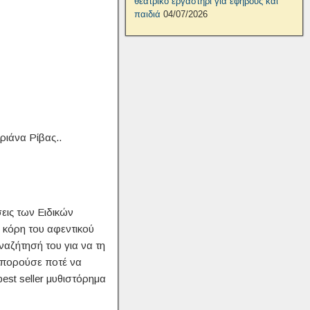
θεατρικό εργαστήρι για εφήβους και
παιδιά
04/07/2026
ριάνα Ρίβας..
σεις των Ειδικών
 κόρη του αφεντικού
ναζήτησή του για να τη
μπορούσε ποτέ να
est seller μυθιστόρημα