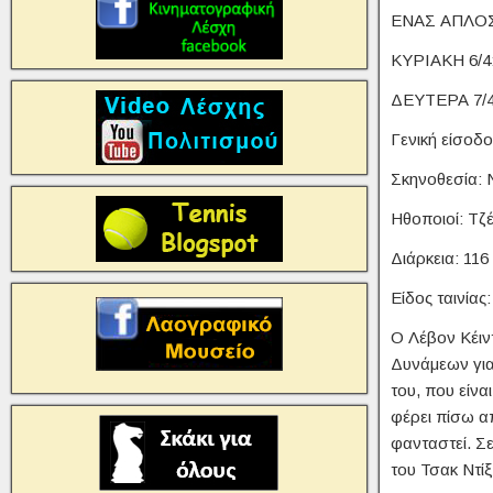
ΕΝΑΣ ΑΠΛΟ
ΚΥΡΙΑΚΗ 6/4:
ΔΕΥΤΕΡΑ 7/4:
Γενική είσοδ
Σκηνοθεσία: Ν
Ηθοποιοί: Τζέ
Διάρκεια: 116
Είδος ταινίας
Ο Λέβον Κέιντ
Δυνάμεων για
του, που είνα
φέρει πίσω α
φανταστεί. Σε
του Τσακ Ντίξ