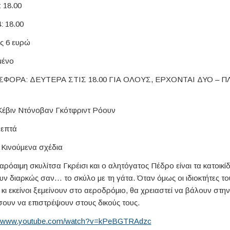
 18.00
 18.00
ος 6 ευρώ
μένο
ΣΦΟΡΑ: ΔΕΥΤΕΡΑ ΣΤΙΣ 18.00 ΓΙΑ ΟΛΟΥΣ, ΕΡΧΟΝΤΑΙ ΔΥΟ – 
Κέβιν Ντόνοβαν Γκότφριντ Ρόουν
λεπτά
: Κινούμενα σχέδια
ρόαιμη σκυλίτσα Γκρέισι και ο αλητόγατος Πέδρο είναι τα κατοικίδια
ν διαρκώς σαν… το σκύλο με τη γάτα. Όταν όμως οι ιδιοκτήτες το
 κι εκείνοι ξεμείνουν στο αεροδρόμιο, θα χρειαστεί να βάλουν στην
σουν να επιστρέψουν στους δικούς τους.
://www.youtube.com/watch?v=kPeBGTRAdzc