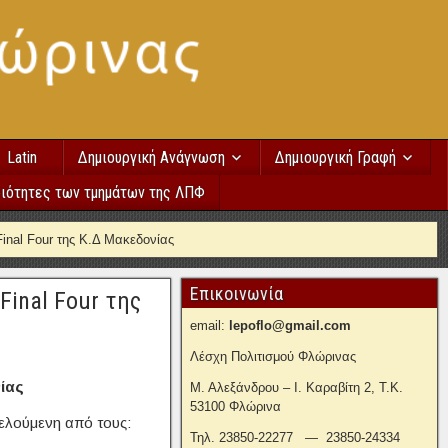
Latin
Δημιουργική Ανάγνωση
Δημιουργική Γραφή
ιότητες των τμημάτων της ΛΠΦ
Final Four της Κ.Δ Μακεδονίας
Επικοινωνία
Final Four της
email:
lepoflo@gmail.com
Λέσχη Πολιτισμού Φλώρινας
ίας
Μ. Αλεξάνδρου – Ι. Καραβίτη 2, Τ.Κ.
53100 Φλώρινα
ελούμενη από τους:
Τηλ. 23850-22277 — 23850-24334