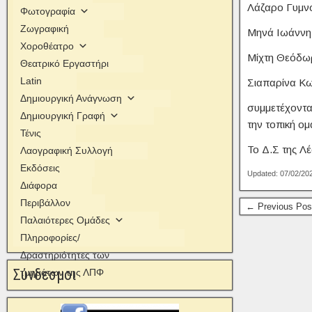
Λάζαρο Γυμν
Φωτογραφία
Ζωγραφική
Μηνά Ιωάννη
Χοροθέατρο
Μίχτη Θεόδω
Θεατρικό Εργαστήρι
Latin
Σιαπαρίνα Κ
Δημιουργική Ανάγνωση
συμμετέχοντα
Δημιουργική Γραφή
την τοπική ομ
Τένις
Το Δ.Σ της Λέ
Λαογραφική Συλλογή
Εκδόσεις
Updated: 07/02/20
Διάφορα
Περιβάλλον
← Previous Pos
Παλαιότερες Ομάδες
Πληροφορίες/
Δραστηριότητες των
Σύνδεσμοι
τμημάτων της ΛΠΦ