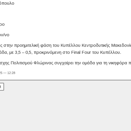
όπουλο
ρο
ων/νο
ς στην προημιτελική φάση του Κυπέλλου Κεντροδυτικής Μακεδονί
άδα, με 3,5 – 0,5, προκρινόμενη στο Final Four του Κυπέλλου.
σχης Πολιτισμού Φλώρινας συγχαίρει την ομάδα για τη νικηφόρα π
25 — 12:28
t