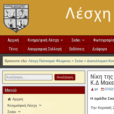
Αρχική
Κινημα/φική Λέσχη
Σκάκι
Φωτογραφί
Τένις
Λαογραφική Συλλογή
Εκδόσεις
Διάφορα
Βρίσκεστε εδώ:
Λέσχη Πολιτισμού Φλώρινας
>
Σκάκι
>
Διασυλλογικό Κύ
Νίκη της
Κ.Δ Μακε
lpf
07/02
Μενού
Η ομάδα Σκα
Αρχική
Κινημα/φική Λέσχη
Την Κυριακή 
Σκάκι