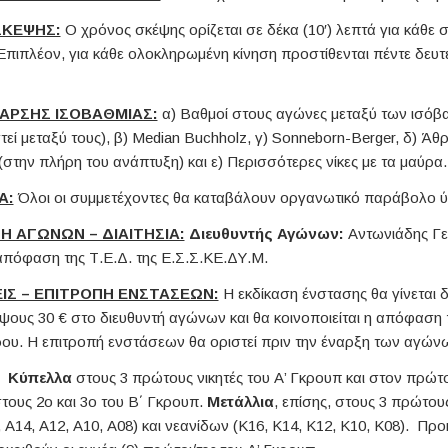
ΣΚΕΨΗΣ:
Ο χρόνος σκέψης ορίζεται σε δέκα (10′) λεπτά για κάθε 
 Επιπλέον, για κάθε ολοκληρωμένη κίνηση προστίθενται πέντε δευτ
Α ΑΡΣΗΣ ΙΣΟΒΑΘΜΙΑΣ:
α) Βαθμοί στους αγώνες μεταξύ των ισόβ
εί μεταξύ τους), β) Median Buchholz, γ) Sonneborn-Berger, δ) Ά
στην πλήρη του ανάπτυξη) και ε) Περισσότερες νίκες με τα μαύρα.
Α:
Όλοι οι συμμετέχοντες θα καταβάλουν οργανωτικό παράβολο ύ
ΣΗ ΑΓΩΝΩΝ – ΔΙΑΙΤΗΣΙΑ:
Διευθυντής Αγώνων:
Αντωνιάδης Γεώ
απόφαση της Τ.Ε.Δ. της Ε.Σ.Σ.ΚΕ.ΔΥ.Μ.
ΕΙΣ – ΕΠΙΤΡΟΠΗ ΕΝΣΤΑΣΕΩΝ:
Η εκδίκαση ένστασης θα γίνεται δ
ους 30 € στο διευθυντή αγώνων και θα κοινοποιείται η απόφαση 
ου. Η επιτροπή ενστάσεων θα οριστεί πριν την έναρξη των αγών
Κύπελλα
στους 3 πρώτους νικητές του Α’ Γκρουπ και στον πρώτο
στους 2ο και 3ο του Β΄ Γκρουπ.
Μετάλλια
, επίσης, στους 3 πρώτου
Α14, Α12, Α10, Α08) και νεανίδων (Κ16, Κ14, Κ12, Κ10, Κ08). Προκρ