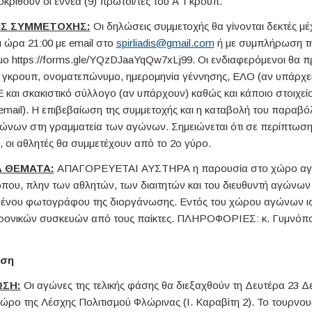
ριθούν οι εννέα (9) πρώτοι/τες του Α’ Γκρουπ.
ΙΣ ΣΥΜΜΕΤΟΧΗΣ:
Οι δηλώσεις συμμετοχής θα γίνονται δεκτές μέ
ι ώρα 21:00 με email στο
spirliadis@gmail.com
ή με συμπλήρωση τ
ο https://forms.gle/YQzDJaaYqQw7xLj99. Οι ενδιαφερόμενοι θα 
 γκρουπ, ονοματεπώνυμο, ημερομηνία γέννησης, ΕΛΟ (αν υπάρχει
 και σκακιστικό σύλλογο (αν υπάρχουν) καθώς και κάποιο στοιχείο
email). Η επιβεβαίωση της συμμετοχής και η καταβολή του παραβό
ώνων στη γραμματεία των αγώνων. Σημειώνεται ότι σε περίπτωσ
 οι αθλητές θα συμμετέχουν από το 2ο γύρο.
Α ΘΕΜΑΤΑ:
ΑΠΑΓΟΡΕΥΕΤΑΙ ΑΥΣΤΗΡΑ η παρουσία στο χώρο αγ
που, πλην των αθλητών, των διαιτητών και του διευθυντή αγώνων 
ένου φωτογράφου της διοργάνωσης. Εντός του χώρου αγώνων ι
ρονικών συσκευών από τους παίκτες. ΠΛΗΡΟΦΟΡΙΕΣ: κ. Γυμνόπο
άση
ΩΣΗ:
Οι αγώνες της τελικής φάσης θα διεξαχθούν τη Δευτέρα 23 Δ
χώρο της Λέσχης Πολιτισμού Φλώρινας (Ι. Καραβίτη 2). Το τουρνουά