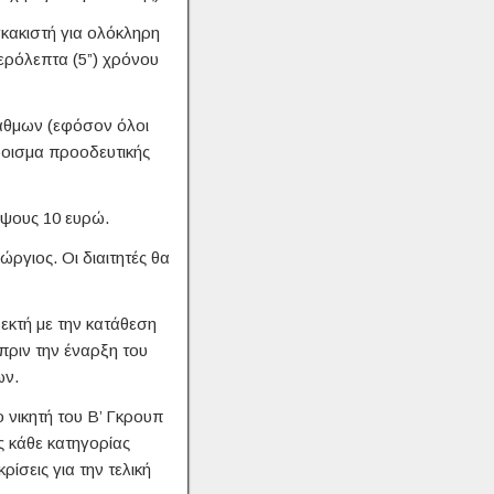
σκακιστή για ολόκληρη
ερόλεπτα (5”) χρόνου
αθμων (εφόσον όλοι
θροισμα προοδευτικής
ψους 10 ευρώ.
ργιος. Οι διαιτητές θα
εκτή με την κατάθεση
πριν την έναρξη του
ων.
 νικητή του Β’ Γκρουπ
ς κάθε κατηγορίας
ίσεις για την τελική