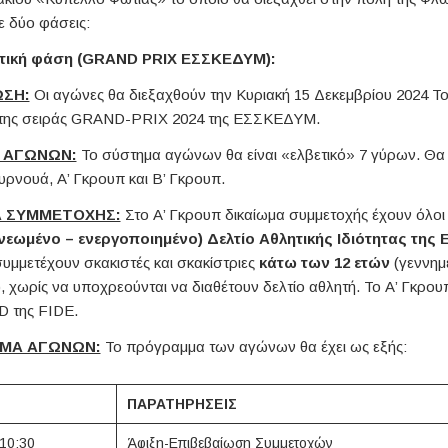
ε δύο φάσεις:
ατική φάση (GRAND PRIX ΕΣΣΚΕΔΥΜ):
ΩΣΗ:
Οι αγώνες θα διεξαχθούν την Κυριακή 15 Δεκεμβρίου 2024 Το
ο της σειράς GRAND-PRIX 2024 της ΕΣΣΚΕΔΥΜ.
Α ΑΓΩΝΩΝ:
Το σύστημα αγώνων θα είναι «ελβετικό» 7 γύρων. Θα
υρνουά, Α’ Γκρουπ και Β’ Γκρουπ.
Α ΣΥΜΜΕΤΟΧΗΣ:
Στο Α’ Γκρουπ δικαίωμα συμμετοχής έχουν όλοι ο
νεωμένο – ενεργοποιημένο) Δελτίο Αθλητικής Ιδιότητας της 
υμμετέχουν σκακιστές και σκακίστριες
κάτω των 12 ετών
(γεννημέ
), χωρίς να υποχρεούνται να διαθέτουν δελτίο αθλητή. Το Α’ Γκρου
 της FIDE.
ΜΜΑ ΑΓΩΝΩΝ:
Το πρόγραμμα των αγώνων θα έχει ως εξής:
ΠΑΡΑΤΗΡΗΣΕΙΣ
10:30
Άφιξη-Επιβεβαίωση Συμμετοχών