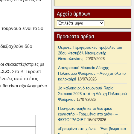
Αρχείο άρθρων
 τουρνουά είναι το 5ο
Πρόσφατα άρθρα
 διεξαχθούν δύο
Θερινές Περιφερειακές προβολές του
28ου Φεστιβάλ Ντοκιμαντέρ
Θεσσαλονίκης.
29/07/2026
ι σκακιστές/στριες με
Λαογραφικό Μουσείο Λέσχης
Ε.Σ.Ο
. Στο Β’ Γκρουπ
Πολιτισμού Φλώρινας – Ανοιχτά όλο το
νοι/ες από το έτος
καλοκαίρι!
18/07/2026
π θα είναι αξιολογημένο
1ο καλοκαιρινό τουρνουά Rapid
Σκακιού 2026 από τη Λέσχη Πολιτισμού
Φλώρινας
17/07/2026
Πραγματοποιήθηκε το θεατρικό
εργαστήρι «Γραμμένα στο χιόνι» –
ΦΩΤΟΓΡΑΦΙΕΣ
16/07/2026
«Γραμμένα στο χιόνι» – Ένα βιωματικό