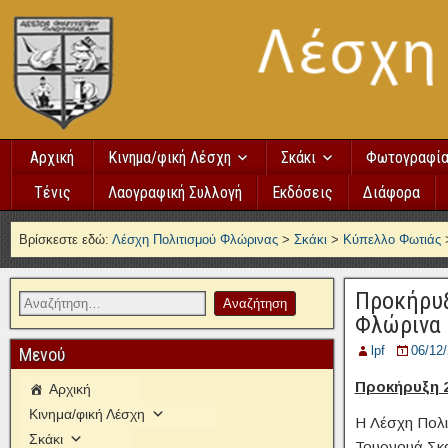
Αρχική
Κινημα/φική Λέσχη
Σκάκι
Φωτογραφί
Τένις
Λαογραφική Συλλογή
Εκδόσεις
Διάφορα
Βρίσκεστε εδώ:
Λέσχη Πολιτισμού Φλώρινας
>
Σκάκι
>
Κύπελλο Φωτιάς
Προκήρυξ
Φλώρινα 
lpf
06/12
Μενού
Προκήρυξη 2
Αρχική
Κινημα/φική Λέσχη
Η Λέσχη Πολι
Σκάκι
Τουρνουά Σκα