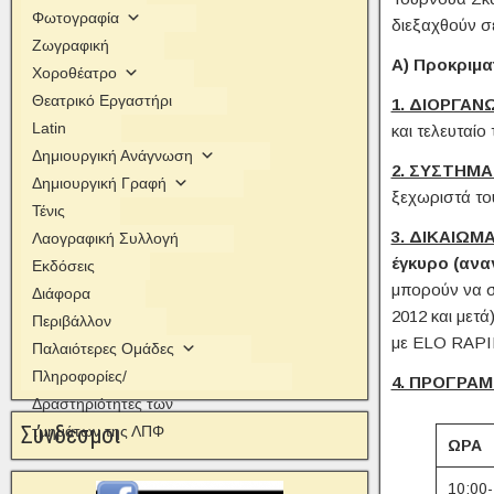
Φωτογραφία
διεξαχθούν σ
Ζωγραφική
Α) Προκριμ
Χοροθέατρο
Θεατρικό Εργαστήρι
1. ΔΙΟΡΓΑΝ
Latin
και τελευταί
Δημιουργική Ανάγνωση
2. ΣΥΣΤΗΜ
Δημιουργική Γραφή
ξεχωριστά το
Τένις
3. ΔΙΚΑΙΩΜ
Λαογραφική Συλλογή
έγκυρο (ανα
Εκδόσεις
μπορούν να σ
Διάφορα
2012 και μετά
Περιβάλλον
με ELO RAPID
Παλαιότερες Ομάδες
Πληροφορίες/
4. ΠΡΟΓΡΑ
Δραστηριότητες των
Σύνδεσμοι
τμημάτων της ΛΠΦ
ΩΡΑ
10:00-