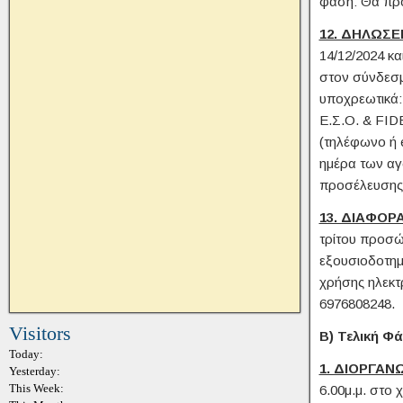
φάση: Θα προκ
12. ΔΗΛΩΣΕ
14/12/2024 κα
στον σύνδεσμ
υποχρεωτικά:
Ε.Σ.Ο. & FIDE
(τηλέφωνο ή 
ημέρα των αγ
προσέλευσης,
13. ΔΙΑΦΟΡ
τρίτου προσώ
εξουσιοδοτημ
χρήσης ηλεκτ
6976808248.
Visitors
Β) Τελική Φ
Today:
1. ΔΙΟΡΓΑΝ
Yesterday:
This Week:
6.00μ.μ. στο 