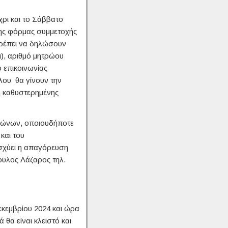
χρι και το Σάββατο
ης φόρμας συμμετοχής
πρέπει να δηλώσουν
), αριθμό μητρώου
 επικοινωνίας
λου θα γίνουν την
η καθυστερημένης
ώνων, οποιουδήποτε
και του
σχύει η απαγόρευση
υλος Λάζαρος τηλ.
εκεμβρίου 2024 και ώρα
 θα είναι κλειστό και