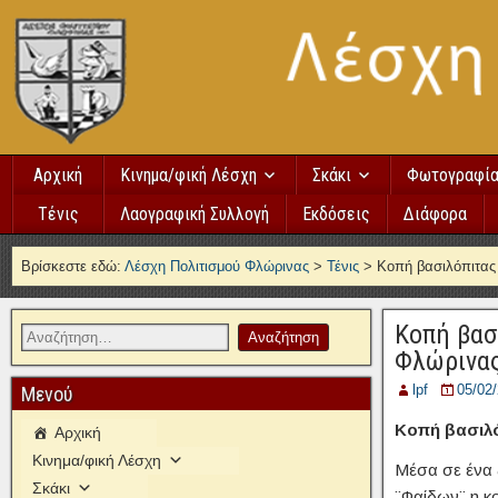
Αρχική
Κινημα/φική Λέσχη
Σκάκι
Φωτογραφί
Τένις
Λαογραφική Συλλογή
Εκδόσεις
Διάφορα
Βρίσκεστε εδώ:
Λέσχη Πολιτισμού Φλώρινας
>
Τένις
>
Κοπή βασιλόπιτας 
Κοπή βασ
Φλώρινας
lpf
05/02
Μενού
Κοπή βασιλό
Αρχική
Κινημα/φική Λέσχη
Μέσα σε ένα 
Σκάκι
¨Φαίδων¨ η κο