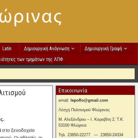
Latin
Δημιουργική Ανάγνωση
Δημιουργική Γραφή
ιότητες των τμημάτων της ΛΠΦ
Επικοινωνία
λιτισμού
email:
lepoflo@gmail.com
Λέσχη Πολιτισμού Φλώρινας
ς.
Μ. Αλεξάνδρου – Ι. Καραβίτη 2, Τ.Κ.
53100 Φλώρινα
4 στο ξενοδοχείο
Τηλ. 23850-22277 — 23850-24334
σμού. Οι αθλητές, οι