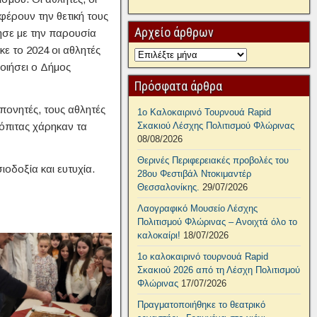
φέρουν την θετική τους
Αρχείο άρθρων
μησε με την παρουσία
ε το 2024 οι αθλητές
οιήσει ο Δήμος
Πρόσφατα άρθρα
πονητές, τους αθλητές
1ο Καλοκαιρινό Τουρνουά Rapid
ιλόπιτας χάρηκαν τα
Σκακιού Λέσχης Πολιτισμού Φλώρινας
08/08/2026
Θερινές Περιφερειακές προβολές του
ιοδοξία και ευτυχία.
28ου Φεστιβάλ Ντοκιμαντέρ
Θεσσαλονίκης.
29/07/2026
Λαογραφικό Μουσείο Λέσχης
Πολιτισμού Φλώρινας – Ανοιχτά όλο το
καλοκαίρι!
18/07/2026
1ο καλοκαιρινό τουρνουά Rapid
Σκακιού 2026 από τη Λέσχη Πολιτισμού
Φλώρινας
17/07/2026
Πραγματοποιήθηκε το θεατρικό