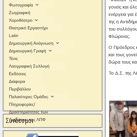
Φωτογραφία
γονείς και όλ
Ζωγραφική
ενέργεια για 
Χοροθέατρο
της η Αντιδήμ
Θεατρικό Εργαστήρι
του συλλόγου
Latin
Φλώρινας.
Δημιουργική Ανάγνωση
Ο Πρόεδρος κ
Δημιουργική Γραφή
και τους γονε
Τένις
δώρα τους κα
Λαογραφική Συλλογή
Το Δ.Σ. της Λ
Εκδόσεις
Διάφορα
Από 
Περιβάλλον
Παλαιότερες Ομάδες
Πληροφορίες/
Δραστηριότητες των
Σύνδεσμοι
τμημάτων της ΛΠΦ