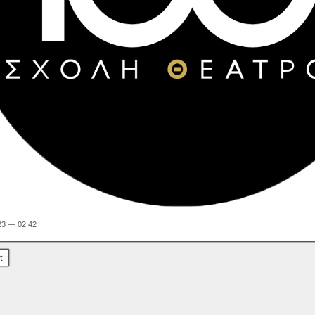
23 — 02:42
t