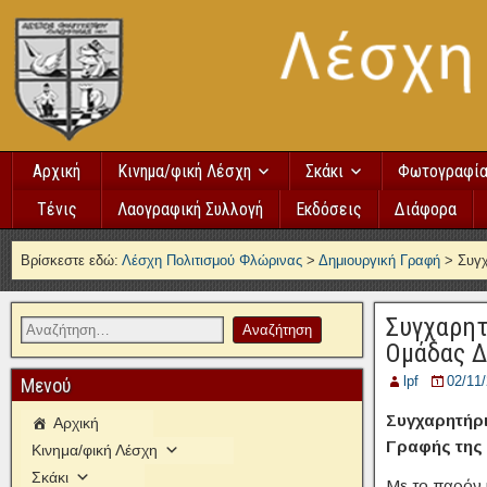
Αρχική
Κινημα/φική Λέσχη
Σκάκι
Φωτογραφί
Τένις
Λαογραφική Συλλογή
Εκδόσεις
Διάφορα
Βρίσκεστε εδώ:
Λέσχη Πολιτισμού Φλώρινας
>
Δημιουργική Γραφή
>
Συγχ
Συγχαρητ
Ομάδας Δ
lpf
02/11
Μενού
Συγχαρητήρι
Αρχική
Γραφής της
Κινημα/φική Λέσχη
Σκάκι
Με το παρόν 