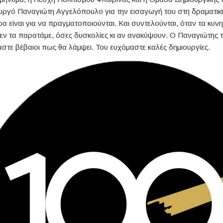
υργό Παναγιώτη Αγγελόπουλο για την εισαγωγή του στη δραματι
ρα είναι για να πραγματοποιούνται. Και συντελούνται, όταν τα κυ
δεν τα παρατάμε, όσες δυσκολίες κι αν ανακύψουν. Ο Παναγιώτης 
αστε βέβαιοι πως θα λάμψει. Του ευχόμαστε καλές δημιουργίες.