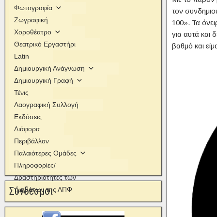
Φωτογραφία
τον συνδημιο
Ζωγραφική
100». Τα όνει
Χοροθέατρο
για αυτά και 
Θεατρικό Εργαστήρι
βαθμό και είμ
Latin
Δημιουργική Ανάγνωση
Δημιουργική Γραφή
Τένις
Λαογραφική Συλλογή
Εκδόσεις
Διάφορα
Περιβάλλον
Παλαιότερες Ομάδες
Πληροφορίες/
Δραστηριότητες των
Σύνδεσμοι
τμημάτων της ΛΠΦ