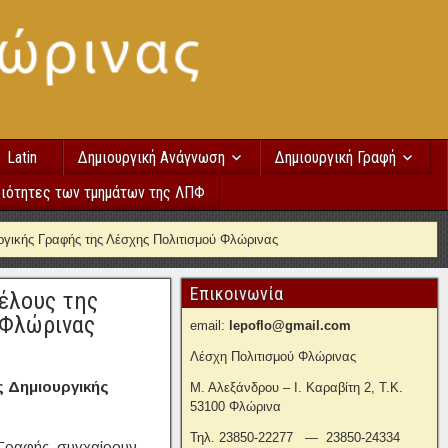
Latin
Δημιουργική Ανάγνωση
Δημιουργική Γραφή
ιότητες των τμημάτων της ΛΠΦ
γικής Γραφής της Λέσχης Πολιτισμού Φλώρινας
Επικοινωνία
έλους της
 Φλώρινας
email:
lepoflo@gmail.com
Λέσχη Πολιτισμού Φλώρινας
ς Δημιουργικής
Μ. Αλεξάνδρου – Ι. Καραβίτη 2, Τ.Κ.
53100 Φλώρινα
Τηλ. 23850-22277 — 23850-24334
 Γραφής, συγχαίρουν