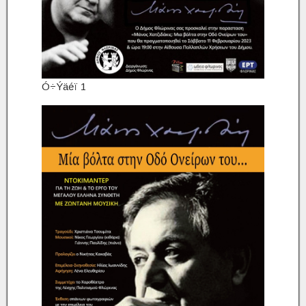
Ó÷Ýäéï 1