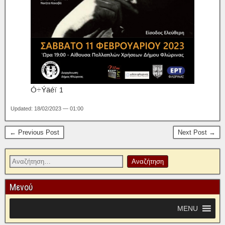
Ó÷Ýäéï 1
Updated: 18/02/2023 — 01:00
← Previous Post
Next Post →
Μενού
MENU