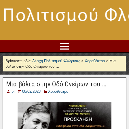
Βρίσκεστε εδώ:
Λέσχη Πολιτισμού Φλώρινας
>
Χοροθέατρο
>
Μια
βόλτα στην Οδό Ονείρων του …
Μια βόλτα στην Οδό Ονείρων του …
lpf
08/02/2023
Χοροθέατρο