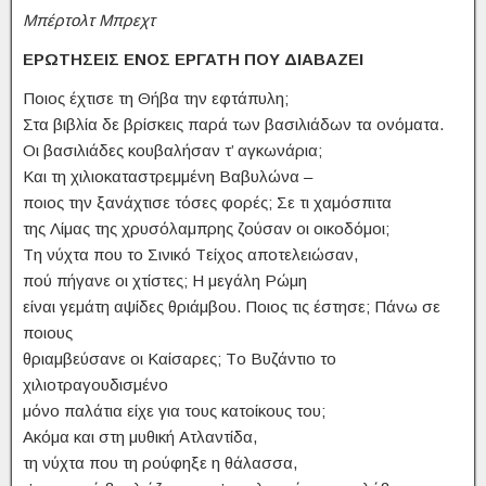
Μπέρτολτ Μπρεχτ
ΕΡΩΤΗΣΕΙΣ ΕΝΟΣ ΕΡΓΑΤΗ ΠΟΥ ΔΙΑΒΑΖΕΙ
Ποιος έχτισε τη Θήβα την εφτάπυλη;
Στα βιβλία δε βρίσκεις παρά των βασιλιάδων τα ονόματα.
Oι βασιλιάδες κουβαλήσαν τ’ αγκωνάρια;
Kαι τη χιλιοκαταστρεμμένη Bαβυλώνα –
ποιος την ξανάχτισε τόσες φορές; Σε τι χαμόσπιτα
της Λίμας της χρυσόλαμπρης ζούσαν οι οικοδόμοι;
Tη νύχτα που το Σινικό Tείχος αποτελειώσαν,
πού πήγανε οι χτίστες; H μεγάλη Pώμη
είναι γεμάτη αψίδες θριάμβου. Ποιος τις έστησε; Πάνω σε
ποιους
θριαμβεύσανε οι Kαίσαρες; Tο Bυζάντιο το
χιλιοτραγουδισμένο
μόνο παλάτια είχε για τους κατοίκους του;
Aκόμα και στη μυθική Aτλαντίδα,
τη νύχτα που τη ρούφηξε η θάλασσα,