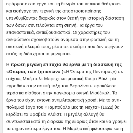
εφάρμοσε στα έργα του τη θεωρία του «επικού θεάτρου»
και εισήγαγε την τεχνική της αποστασιοποίησης
υπενθυμίζοντας διαρκώς στον θεατή την ιστορική διάσταση
των όσων συντελούνται στη σκηνή. Τα έργα του
επαναστατικά, αντιεξουσιαστικά. Οι χαρακτήρες του
ανθρώπινοι σχοινοβατούν ανάμεσα στην φωτεινή και τη
σκοτεινή πλευρά τους, μέσα σε σενάρια που δεν αφήνουν
εκτός τη διδαχή και τα μηνύματα.
Η πρώτη μεγάλη επιτυχία θα έρθει με τη διασκευή της
«Όπερας των ζητιάνων»
(«Η Όπερα της Πεντάρας») σε
στίχους Μπέρτολτ Μπρεχτ και μουσική Κουρτ Βάιλ -μία
«γροθιά» στην αστική τάξη του Βερολίνου- προκάλεσε
τεράστια αίσθηση στην παγκόσμια σκηνή Μιούζικαλ. Τα
έργα του είχαν έντονη αντιμιλιταριστική χροιά. Με το αντι-
πολεμικό έργο του «Ταμπούρλα μες τη Νύχτα» (1922) θα
κερδίσει το Βραβείο Κλάιστ. Η μεγάλη αλλαγή θα
συντελεστεί κατά τη διάρκεια της εξορίας όταν και θα γράψει
τα σημαντικότερα έργα του. Η Μαρξιστική φιλοσοφία και η