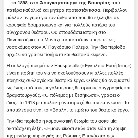
το 1898, στο Άουγκσμπουργκ της Βαυαρίας
από
πατέρα καθολικό και μητέρα προτεστάντισσα. Περιβάλλον
μάλλον πνιγηρό για τον άνθρωπο που θα εξελιχθεί σε
κορυφαίο δραματουργό και για πολλούς πατέρα του
σύγχρονου θεάτρου. Θα σπουδάσει ιατρική στο
Πανεπιστήμιο του Μονάχου και κατόπιν υπηρετεί ως
νοσοκόμος στον Α΄ Παγκόσμιο Πόλεμο. Την ίδια περίοδο
αρχίζει να γράφει ποιήματα και θεατρικό κείμενο.
Η συλλογή ποιημάτων Hauspostille («Εγκόλπιο Ευσέβειας»)
είναι η πρώτη του για να ακολουθήσουν κι άλλες πολλές
ποιητικές συλλογές και θεατρικά έργα. Ο ίδιος θα ονομαστεί
ως ένας από τους μεγαλύτερους θεατρικούς συγγραφείς και
δραματουργούς. «Ο πόλεμος με ξεσήκωσε», γράφει ο
ίδιος. Το 1918 μία πολιτική αναταραχή θα τον εμπνεύσει. Το
αποτέλεσμα είναι το «Βάαλ», το πρώτο του θεατρικό έργο.
Την ίδια περίοδο η κομουνιστική θεωρία του ασκεί μία
ακατάσχετη έλξη. «Ήμουν είκοσι ετών όταν είδα τη λάμψη
της μεγάλης πυρκαγιάς της Ρώσικης Επανάστασης»,