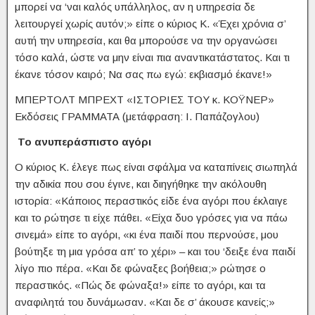
μπορεί να ‘ναι καλός υπάλληλος, αν η υπηρεσία δε
λειτουργεί χωρίς αυτόν;» είπε ο κύριος Κ. «Έχει χρόνια σ’
αυτή την υπηρεσία, και θα μπορούσε να την οργανώσει
τόσο καλά, ώστε να μην είναι πια αναντικατάστατος. Και τι
έκανε τόσον καιρό; Να σας πω εγώ: εκβιασμό έκανε!»
ΜΠΕΡΤΟΛΤ ΜΠΡΕΧΤ «ΙΣΤΟΡΙΕΣ ΤΟΥ κ. ΚΟΫΝΕΡ»
Εκδόσεις ΓΡΑΜΜΑΤΑ (μετάφραση: Ι. Παπάζογλου)
Το ανυπεράσπιστο αγόρι
Ο κύριος Κ. έλεγε πως είναι σφάλμα να καταπίνεις σιωπηλά
την αδικία που σου έγινε, και διηγήθηκε την ακόλουθη
ιστορία: «Κάποιος περαστικός είδε ένα αγόρι που έκλαιγε
και το ρώτησε τι είχε πάθει. «Είχα δυο γρόσες για να πάω
σινεμά» είπε το αγόρι, «κι ένα παιδί που περνούσε, μου
βούτηξε τη μια γρόσα απ’ το χέρι» – και του ‘δειξε ένα παιδί
λίγο πιο πέρα. «Και δε φώναξες βοήθεια;» ρώτησε ο
περαστικός. «Πώς δε φώναξα!» είπε το αγόρι, και τα
αναφιλητά του δυνάμωσαν. «Και δε σ’ άκουσε κανείς;»