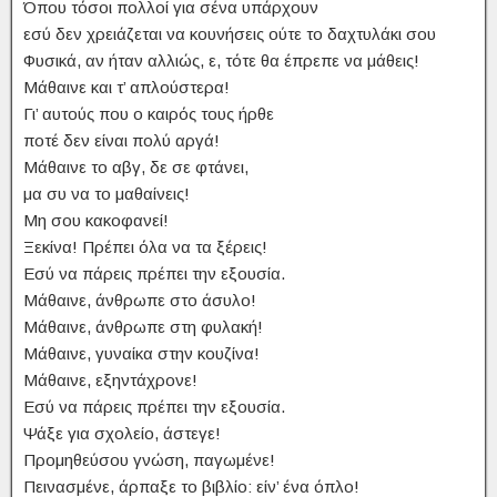
Όπου τόσοι πολλοί για σένα υπάρχουν
εσύ δεν χρειάζεται να κουνήσεις ούτε το δαχτυλάκι σου
Φυσικά, αν ήταν αλλιώς, ε, τότε θα έπρεπε να μάθεις!
Μάθαινε και τ’ απλούστερα!
Γι’ αυτούς που ο καιρός τους ήρθε
ποτέ δεν είναι πολύ αργά!
Μάθαινε το αβγ, δε σε φτάνει,
μα συ να το μαθαίνεις!
Μη σου κακοφανεί!
Ξεκίνα! Πρέπει όλα να τα ξέρεις!
Εσύ να πάρεις πρέπει την εξουσία.
Μάθαινε, άνθρωπε στο άσυλο!
Μάθαινε, άνθρωπε στη φυλακή!
Μάθαινε, γυναίκα στην κουζίνα!
Μάθαινε, εξηντάχρονε!
Εσύ να πάρεις πρέπει την εξουσία.
Ψάξε για σχολείο, άστεγε!
Προμηθεύσου γνώση, παγωμένε!
Πεινασμένε, άρπαξε το βιβλίο: είν’ ένα όπλο!