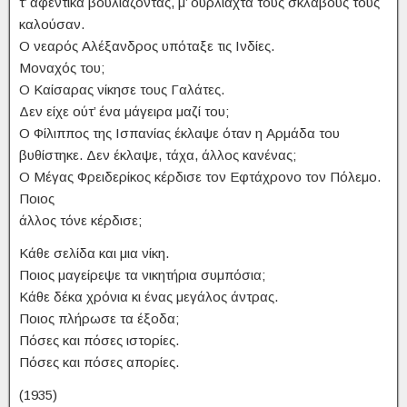
τ’ αφεντικά βουλιάζοντας, μ’ ουρλιαχτά τους σκλάβους τους
καλούσαν.
O νεαρός Aλέξανδρος υπόταξε τις Iνδίες.
Mοναχός του;
O Kαίσαρας νίκησε τους Γαλάτες.
Δεν είχε ούτ’ ένα μάγειρα μαζί του;
O Φίλιππος της Iσπανίας έκλαψε όταν η Aρμάδα του
βυθίστηκε. Δεν έκλαψε, τάχα, άλλος κανένας;
O Mέγας Φρειδερίκος κέρδισε τον Eφτάχρονο τον Πόλεμο.
Ποιος
άλλος τόνε κέρδισε;
Kάθε σελίδα και μια νίκη.
Ποιος μαγείρεψε τα νικητήρια συμπόσια;
Kάθε δέκα χρόνια κι ένας μεγάλος άντρας.
Ποιος πλήρωσε τα έξοδα;
Πόσες και πόσες ιστορίες.
Πόσες και πόσες απορίες.
(1935)