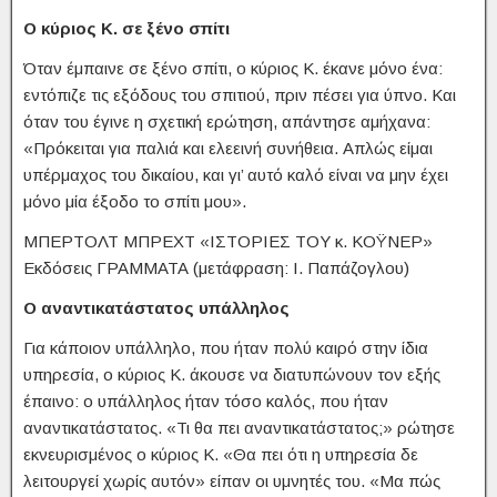
Ο κύριος Κ. σε ξένο σπίτι
Όταν έμπαινε σε ξένο σπίτι, ο κύριος Κ. έκανε μόνο ένα:
εντόπιζε τις εξόδους του σπιτιού, πριν πέσει για ύπνο. Και
όταν του έγινε η σχετική ερώτηση, απάντησε αμήχανα:
«Πρόκειται για παλιά και ελεεινή συνήθεια. Απλώς είμαι
υπέρμαχος του δικαίου, και γι’ αυτό καλό είναι να μην έχει
μόνο μία έξοδο το σπίτι μου».
ΜΠΕΡΤΟΛΤ ΜΠΡΕΧΤ «ΙΣΤΟΡΙΕΣ ΤΟΥ κ. ΚΟΫΝΕΡ»
Εκδόσεις ΓΡΑΜΜΑΤΑ (μετάφραση: Ι. Παπάζογλου)
Ο αναντικατάστατος υπάλληλος
Για κάποιον υπάλληλο, που ήταν πολύ καιρό στην ίδια
υπηρεσία, ο κύριος Κ. άκουσε να διατυπώνουν τον εξής
έπαινο: ο υπάλληλος ήταν τόσο καλός, που ήταν
αναντικατάστατος. «Τι θα πει αναντικατάστατος;» ρώτησε
εκνευρισμένος ο κύριος Κ. «Θα πει ότι η υπηρεσία δε
λειτουργεί χωρίς αυτόν» είπαν οι υμνητές του. «Μα πώς