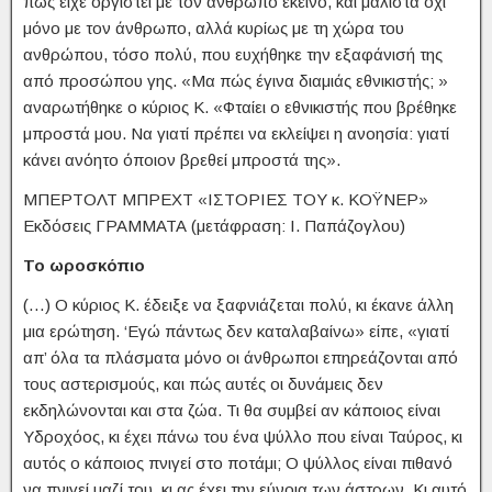
πως είχε οργιστεί με τον άνθρωπο εκείνο, και μάλιστα όχι
μόνο με τον άνθρωπο, αλλά κυρίως με τη χώρα του
ανθρώπου, τόσο πολύ, που ευχήθηκε την εξαφάνισή της
από προσώπου γης. «Μα πώς έγινα διαμιάς εθνικιστής; »
αναρωτήθηκε ο κύριος Κ. «Φταίει ο εθνικιστής που βρέθηκε
μπροστά μου. Να γιατί πρέπει να εκλείψει η ανοησία: γιατί
κάνει ανόητο όποιον βρεθεί μπροστά της».
ΜΠΕΡΤΟΛΤ ΜΠΡΕΧΤ «ΙΣΤΟΡΙΕΣ ΤΟΥ κ. ΚΟΫΝΕΡ»
Εκδόσεις ΓΡΑΜΜΑΤΑ (μετάφραση: Ι. Παπάζογλου)
Το ωροσκόπιο
(…) Ο κύριος Κ. έδειξε να ξαφνιάζεται πολύ, κι έκανε άλλη
μια ερώτηση. ‘Εγώ πάντως δεν καταλαβαίνω» είπε, «γιατί
απ’ όλα τα πλάσματα μόνο οι άνθρωποι επηρεάζονται από
τους αστερισμούς, και πώς αυτές οι δυνάμεις δεν
εκδηλώνονται και στα ζώα. Τι θα συμβεί αν κάποιος είναι
Υδροχόος, κι έχει πάνω του ένα ψύλλο που είναι Ταύρος, κι
αυτός ο κάποιος πνιγεί στο ποτάμι; Ο ψύλλος είναι πιθανό
να πνιγεί μαζί του, κι ας έχει την εύνοια των άστρων. Κι αυτό