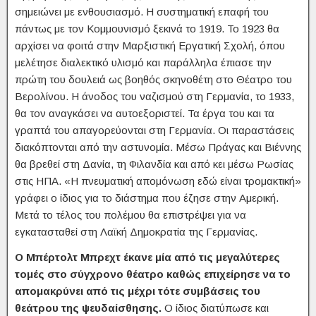
σημειώνει με ενθουσιασμό. Η συστηματική επαφή του
πάντως με τον Κομμουνισμό ξεκινά το 1919. To 1923 θα
αρχίσει να φοιτά στην Μαρξιστική Εργατική Σχολή, όπου
μελέτησε διαλεκτικό υλισμό και παράλληλα έπιασε την
πρώτη του δουλειά ως βοηθός σκηνοθέτη στο Θέατρο του
Βερολίνου. Η άνοδος του ναζισμού στη Γερμανία, το 1933,
θα τον αναγκάσει να αυτοεξοριστεί. Τα έργα του και τα
γραπτά του απαγορεύονται στη Γερμανία. Οι παραστάσεις
διακόπτονται από την αστυνομία. Μέσω Πράγας και Βιέννης
θα βρεθεί στη Δανία, τη Φιλανδία και από κει μέσω Ρωσίας
στις ΗΠΑ. «Η πνευματική απομόνωση εδώ είναι τρομακτική»
γράφει ο ίδιος για το διάστημα που έζησε στην Αμερική.
Μετά το τέλος του πολέμου θα επιστρέψει για να
εγκατασταθεί στη Λαϊκή Δημοκρατία της Γερμανίας.
Ο Μπέρτολτ Μπρεχτ έκανε μία από τις μεγαλύτερες
τομές στο σύγχρονο θέατρο καθώς επιχείρησε να το
απομακρύνει από τις μέχρι τότε συμβάσεις του
θεάτρου της ψευδαίσθησης.
Ο ίδιος διατύπωσε και