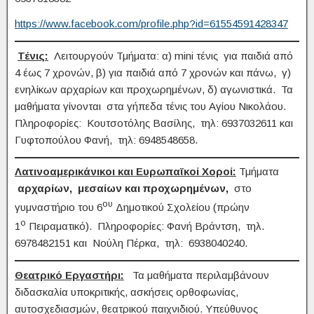
https://www.facebook.com/profile.php?id=61554591428347
Τένις:
Λειτουργούν Τμήματα: α) mini τένις για παιδιά από
4 έως 7 χρονών, β) για παιδιά από 7 χρονών και πάνω, γ)
ενηλίκων αρχαρίων και προχωρημένων, δ) αγωνιστικά. Τα
μαθήματα γίνονται στα γήπεδα τένις του Αγίου Νικολάου.
Πληροφορίες: Κουτσοτόλης Βασίλης, τηλ: 6937032611 και
Γυφτοπούλου Φανή, τηλ: 6948548658.
Λατινοαμερικάνικοι και Ευρωπαϊκοί Χοροί:
Τμήματα
αρχαρίων, μεσαίων και προχωρημένων,
στο
ου
γυμναστήριο του 6
Δημοτικού Σχολείου (πρώην
ο
1
Πειραματικό). Πληροφορίες: Φανή Βράντση, τηλ.
6978482151 και Νούλη Πέρκα, τηλ: 6938040240.
Θεατρικό Εργαστήρι:
Τα μαθήματα περιλαμβάνουν
διδασκαλία υποκριτικής, ασκήσεις ορθοφωνίας,
αυτοσχεδιασμών, θεατρικού παιχνιδιού. Υπεύθυνος