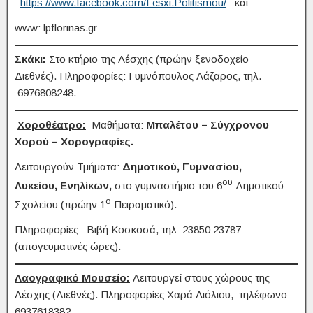
https://www.facebook.com/Lesxi.Politismou/
και
www: lpflorinas.gr
Σκάκι:
Στο κτήριο της Λέσχης (πρώην ξενοδοχείο
Διεθνές). Πληροφορίες: Γυμνόπουλος Λάζαρος, τηλ.
6976808248.
Χοροθέατρο:
Μαθήματα:
Μπαλέτου – Σύγχρονου
Χορού – Χορογραφίες.
Λειτουργούν Τμήματα:
Δημοτικού, Γυμνασίου,
ου
Λυκείου, Ενηλίκων,
στο γυμναστήριο του 6
Δημοτικού
ο
Σχολείου (πρώην 1
Πειραματικό).
Πληροφορίες: Βιβή Κοσκοσά, τηλ: 23850 23787
(απογευματινές ώρες).
Λαογραφικό Μουσείο:
Λειτουργεί στους χώρους της
Λέσχης (Διεθνές). Πληροφορίες Χαρά Λιόλιου, τηλέφωνο:
6937618382