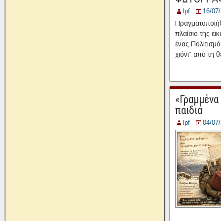
lpf
16/07
Πραγματοποιήθ
πλαίσιο της ε
ένας Πολιτισμ
χιόνι” από τη 
«Γραμμένα 
παιδιά
lpf
04/07