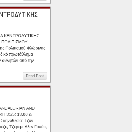
ΕΝΤΡΟΔΥΤΙΚΗΣ
ΜΑ ΚΕΝΤΡΟΔΥΤΙΚΗΣ
 ΠΟΛΙΤΙΣΜΟΥ
χης Πολιτισμού Φλώρινας
αιδικό πρωτάθλημα
ν αθλητών από την
Read Post
E MANDALORIAN AND
 31/5: 18.00 &
ώΣκηνοθεσία: Τζον
έζε, Τζέρεμι Άλεν Γουάιτ,