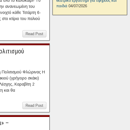
 όλο το καλοκαίρι! Tο
θεατρικό εργαστήρι για εφήβους και
παιδιά
04/07/2026
την ανανεωμένη του
ανοιχτό κάθε Τετάρτη 6-
 στο κτίριο του παλιού
Read Post
ολιτισμού
η Πολιτισμού Φλώρινας Η
κιού (γρήγορο σκάκι)
 Λέσχης, Καραβίτη 2
τη και θα
Read Post
ι» –