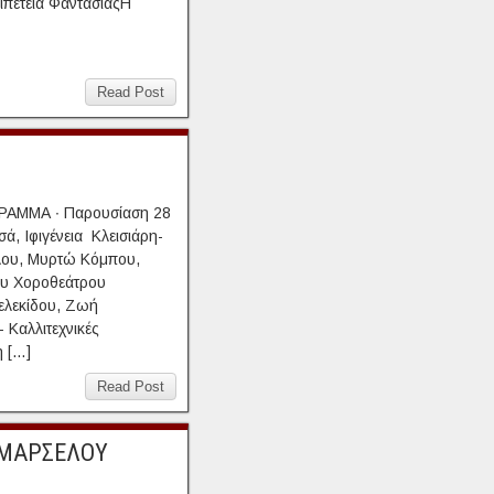
ριπέτεια ΦαντασίαςΗ
Read Post
ΜΜΑ ∙ Παρουσίαση 28
, Ιφιγένεια Κλεισιάρη-
λου, Μυρτώ Κόμπου,
ου Χοροθεάτρου
δελεκίδου, Ζωή
 Καλλιτεχνικές
 […]
Read Post
 ΜΑΡΣΕΛΟΥ