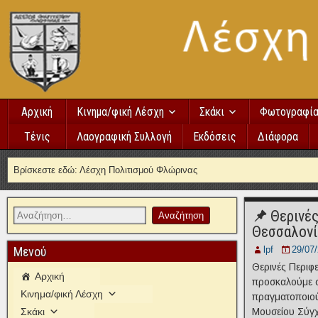
Αρχική
Κινημα/φική Λέσχη
Σκάκι
Φωτογραφί
Τένις
Λαογραφική Συλλογή
Εκδόσεις
Διάφορα
Βρίσκεστε εδώ:
Λέσχη Πολιτισμού Φλώρινας
Θερινέ
Θεσσαλονί
Μενού
lpf
29/07
Θερινές Περιφ
Αρχική
προσκαλούμε σ
Κινημα/φική Λέσχη
πραγματοποιού
Σκάκι
Μουσείου Σύγχ