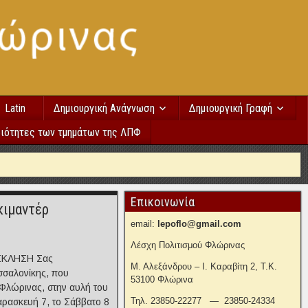
Latin
Δημιουργική Ανάγνωση
Δημιουργική Γραφή
ιότητες των τμημάτων της ΛΠΦ
Επικοινωνία
κιμαντέρ
email:
lepoflo@gmail.com
Λέσχη Πολιτισμού Φλώρινας
ΟΣΚΛΗΣΗ Σας
Μ. Αλεξάνδρου – Ι. Καραβίτη 2, Τ.Κ.
σσαλονίκης, που
53100 Φλώρινα
Φλώρινας, στην αυλή του
Τηλ. 23850-22277 — 23850-24334
ρασκευή 7, το Σάββατο 8