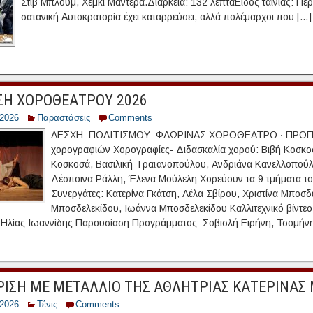
Στιβ Μπλουμ, Χέμκι Μαντέρα.Διάρκεια: 132 λεπτάΕίδος ταινίας: Πε
σατανική Αυτοκρατορία έχει καταρρεύσει, αλλά πολέμαρχοι που […]
ΣΗ ΧΟΡΟΘΕΑΤΡΟΥ 2026
/2026
Παραστάσεις
Comments
ΛΕΣΧΗ ΠΟΛΙΤΙΣΜΟΥ ΦΛΩΡΙΝΑΣ ΧΟΡΟΘΕΑΤΡΟ ∙ ΠΡΟΓΡΑ
χορογραφιών Χορογραφίες- Διδασκαλία χορού: Βιβή Κοσκοσά
Κοσκοσά, Βασιλική Τραϊανοπούλου, Ανδριάνα Κανελλοπού
Δέσποινα Ράλλη, Έλενα Μούλελη Χορεύουν τα 9 τμήματα τ
Συνεργάτες: Κατερίνα Γκάτση, Λέλα Σβίρου, Χριστίνα Μποσ
Μποσδελεκίδου, Ιωάννα Μποσδελεκίδου Καλλιτεχνικό βίντεο-
Ηλίας Ιωαννίδης Παρουσίαση Προγράμματος: Σοβισλή Ειρήνη, Τσομήνη
ΡΙΣΗ ΜΕ ΜΕΤΑΛΛΙΟ ΤΗΣ ΑΘΛΗΤΡΙΑΣ ΚΑΤΕΡΙΝΑΣ
/2026
Τένις
Comments