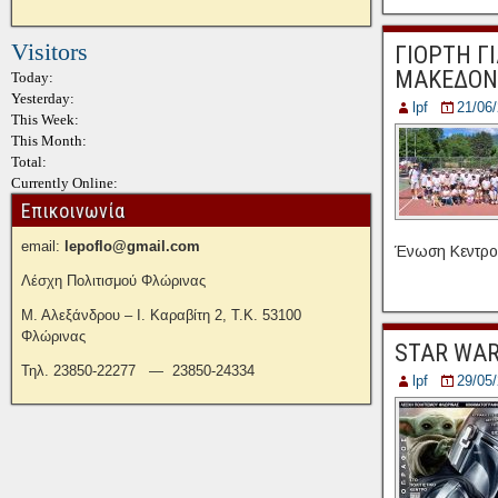
Visitors
ΓΙΟΡΤΗ Γ
ΜΑΚΕΔΟΝ
Today:
Yesterday:
lpf
21/06
This Week:
This Month:
Total:
Currently Online:
Επικοινωνία
email:
lepoflo@gmail.com
Ένωση Κεντροδ
Λέσχη Πολιτισμού Φλώρινας
Μ. Αλεξάνδρου – Ι. Καραβίτη 2, Τ.Κ. 53100
Φλώρινας
STAR WAR
Τηλ. 23850-22277 — 23850-24334
lpf
29/05