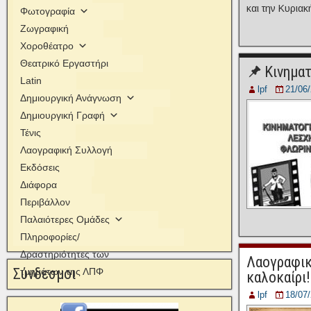
και την Κυριακ
Φωτογραφία
Ζωγραφική
Χοροθέατρο
Θεατρικό Εργαστήρι
Κινημα
Latin
lpf
21/06
Δημιουργική Ανάγνωση
Δημιουργική Γραφή
Τένις
Λαογραφική Συλλογή
Εκδόσεις
Διάφορα
Περιβάλλον
Παλαιότερες Ομάδες
Πληροφορίες/
Δραστηριότητες των
Λαογραφικ
Σύνδεσμοι
τμημάτων της ΛΠΦ
καλοκαίρι!
lpf
18/07