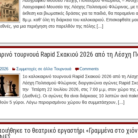
Λαογραφικό Μουσείο Λέσχης Πολιτισμού Φλώρινας – Ανοιχτά
Λαογραφικό Μουσείο της Λέσχης Πολιτισμού Φλώρινας, με 
έκθεση και βιωματικές δράσεις για τα παιδιά, θα παραμείνει 
8μ.μ. καθ’ όλη τη διάρκεια του καλοκαιριού. Επισκεφθείτε μας
εθνές, για μια περιήγηση στο παρελθόν της πόλης […]
ιρινό τουρνουά Rapid Σκακιού 2026 από τη Λέσχη Π
/2026
Συμμετοχές σε άλλα Τουρνουά
Comments
1ο καλοκαιρινό τουρνουά Rapid Σκακιού 2026 από τη Λέσχ
Λέσχη Πολιτισμού Φλώρινας διοργανώνει αγώνες Rapid Σκα
την Τετάρτη 22 Ιουλίου 2026, στις 7:00 μ.μ, στον χώρο της
(Διεθνές). Οι αγώνες θα είναι διάρκειας 10 λεπτών ανά παίκ
ούν 5 γύροι. Λόγω περιορισμένου χώρου θα συμμετάσχουν, […]
οιήθηκε το θεατρικό εργαστήρι «Γραμμένα στο χιόν
ΦΙΕΣ