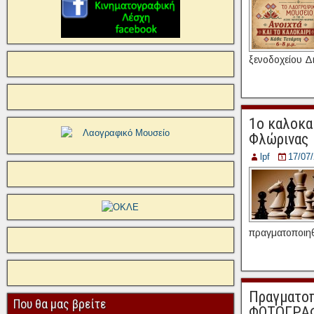
ξενοδοχείου Δι
1ο καλοκα
Φλώρινας
lpf
17/07
πραγματοποιηθ
Πραγματοπ
Που θα μας βρείτε
ΦΩΤΟΓΡΑ