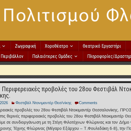
α
Ζωγραφική
Χοροθέατρο
Θεατρικό Εργαστήρι
Περιβάλλον
Παλαιότερες Ομάδες
Πληροφορίες/Δραστηρ
ς Περιφερειακές προβολές του 28ου Φεστιβάλ Ντο
κης.
/2026
Φεστιβάλ Ντονιμαντέρ Θεσ/νίκης
Comments
ερειακές προβολές του 28ου Φεστιβάλ Ντοκιμαντέρ Θεσσαλονίκης. ΠΡ
τις θερινές περιφερειακές προβολές του 28ου Φεστιβάλ Ντοκιμαντέρ Θε
με σε συνδιοργάνωση με τη Στέγη Φιλοτέχνων Φλώρινας και τον Δήμο 
ρονης Τέχνης Φλώρινας (Μέγαρο Εξάρχου – Τ.Φουλεδάκη 6-8), την Πα